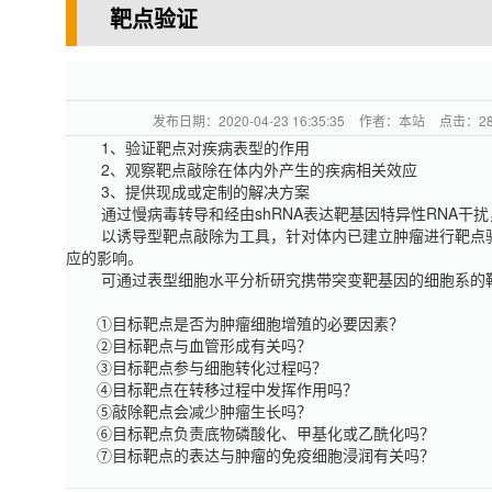
靶点验证
发布日期：
2020-04-23 16:35:35
作者：
本站
点击：
2
1、验证靶点对疾病表型的作用
2、观察靶点敲除在体内外产生的疾病相关效应
3、提供现成或定制的解决方案
通过慢病毒转导和经由
shRNA表达靶基因特异性RNA
以诱导型靶点敲除为工具，针对体内已建立肿瘤进行靶点
应的影响。
可通过表型细胞水平分析研究携带突变靶基因的细胞系的
①目标靶点是否为肿瘤细胞增殖的必要因素？
②目标靶点与血管形成有关吗？
③目标靶点参与细胞转化过程吗？
④目标靶点在转移过程中发挥作用吗？
⑤敲除靶点会减少肿瘤生长吗？
⑥目标靶点负责底物磷酸化、甲基化或乙酰化吗？
⑦目标靶点的表达与肿瘤的免疫细胞浸润有关吗？