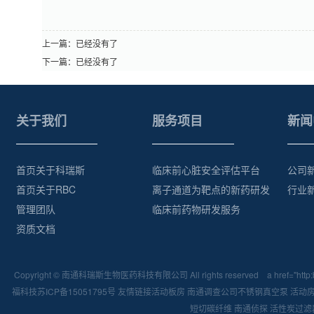
上一篇：已经没有了
下一篇：已经没有了
关于我们
服务项目
新闻
首页关于科瑞斯
临床前心脏安全评估平台
公司
首页关于RBC
离子通道为靶点的新药研发
行业
管理团队
临床前药物研发服务
资质文档
Copyright © 南通科瑞斯生物医药科技有限公司 All rights reserved a href="htt
福科技
苏ICP备15051795号
友情链接
活动板房
南通调查公司
不锈钢真空泵
活动
短切碳纤维
南通侦探
活性炭过滤